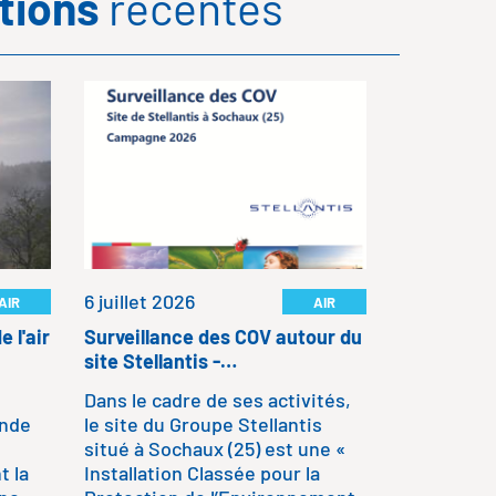
ations
récentes
26 juin 20
Rapport d'
,
Notre rapp
s
disponible 
des activit
qu'un bilan
6 juillet 2026
AIR
AIR
de l'air ex
polluant su
e l'air
Surveillance des COV autour du
site Stellantis -…
Dans le cadre de ses activités,
LIRE LA SU
onde
le site du Groupe Stellantis
situé à Sochaux (25) est une «
t la
Installation Classée pour la