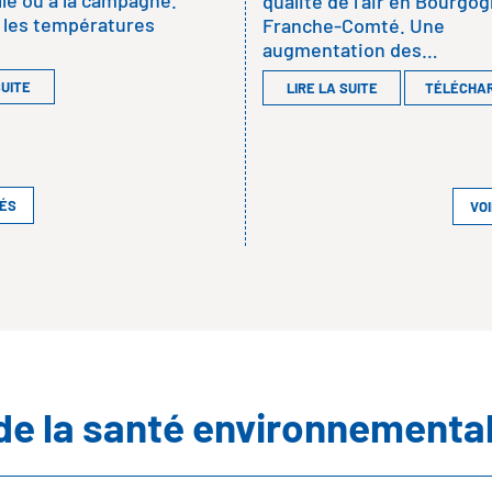
lle ou à la campagne.
qualité de l’air en Bourgo
 les températures
Franche-Comté. Une
augmentation des…
SUITE
LIRE LA SUITE
TÉLÉCHA
TÉS
VO
de la santé environnementa