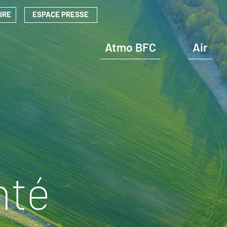
IRE
ESPACE PRESSE
Navigation
principale
Atmo BFC
Air
Outil de connaissance : OPTEER
Outil de connaissance : OPTEER
nté