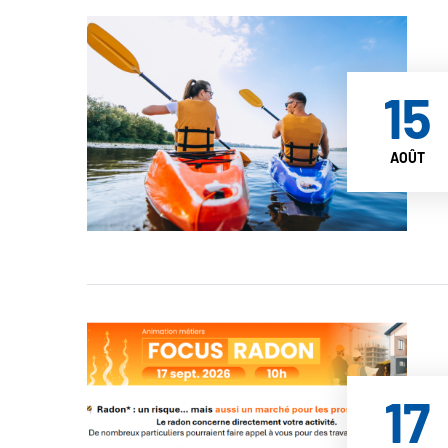
15
AOÛT
17