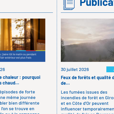
Public
11 juin 2026
Moustiques, climat et qualité
de l’air : les bons…
Avec le retour des beaux jours
les moustiques s'invitent dan
nos maisons, nos jardins et
parfois nos nuits. Pour s'en
026
30 juillet 2026
protéger, les solutions ne
manquent pas : sprays,…
 chaleur : pourquoi
Feux de forêts et qualité d
lus chaud…
de…
épisodes de forte
LIRE LA SUITE
Les fumées issues des
 une même journée
incendies de forêt en Gir
ler bien différente
et en Côte d'Or peuvent
 l'on se trouve en
influencer temporairemen