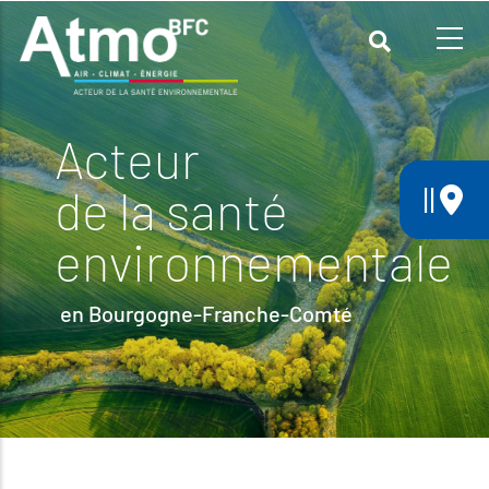
Aller
au
contenu
principal
Acteur
||
de la santé
environnementale
en Bourgogne-Franche-Comté