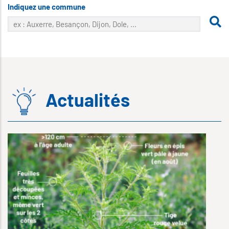
Indiquez une commune
Actualités
2
V
c
L
j
l
A