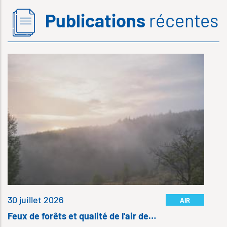
Publications
récentes
6 
S
…
D
S
I
l
30 juillet 2026
AIR
Feux de forêts et qualité de l'air de…