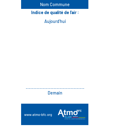
Aller
Nom Commune
au
Indice de qualité de l'air :
contenu
Aujourd'hui
principal
Demain
www.atmo-bfc.org