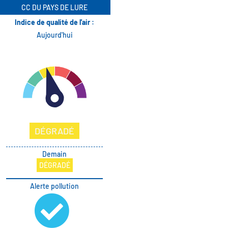
Aller
CC DU PAYS DE LURE
au
Indice de qualité de l'air :
contenu
Aujourd'hui
principal
DÉGRADÉ
Demain
DÉGRADÉ
Alerte pollution