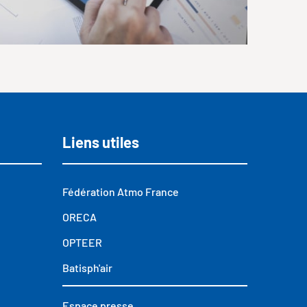
Liens utiles
Fédération Atmo France
ORECA
OPTEER
Batisph'air
Espace presse