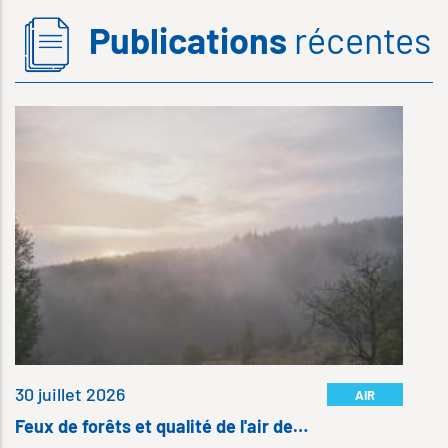
Publications
récentes
6 
S
…
D
S
I
l
30 juillet 2026
AIR
Feux de forêts et qualité de l'air de…