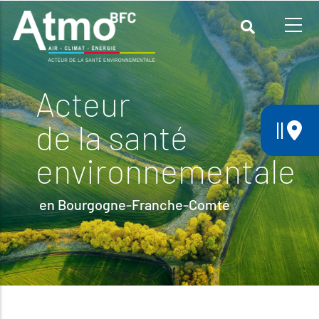
Aller
au
contenu
principal
Acteur
||
de la santé
environnementale
en Bourgogne-Franche-Comté