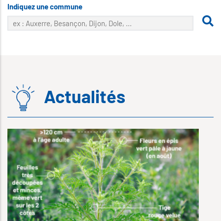
Indiquez une commune
Actualités
2
V
c
L
j
l
A