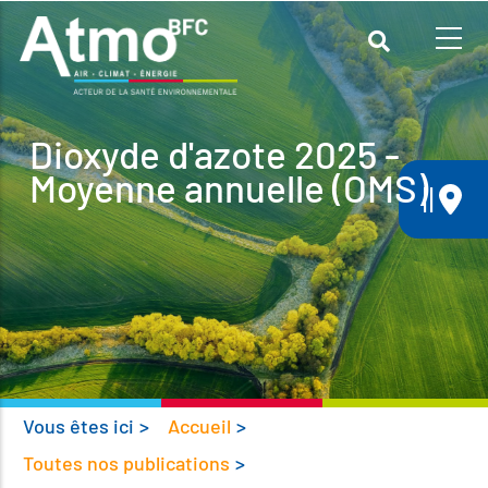
Aller
au
contenu
principal
Dioxyde d'azote 2025 -
Moyenne annuelle (OMS)
||
Vous êtes ici
>
Accueil
>
Toutes nos publications
>