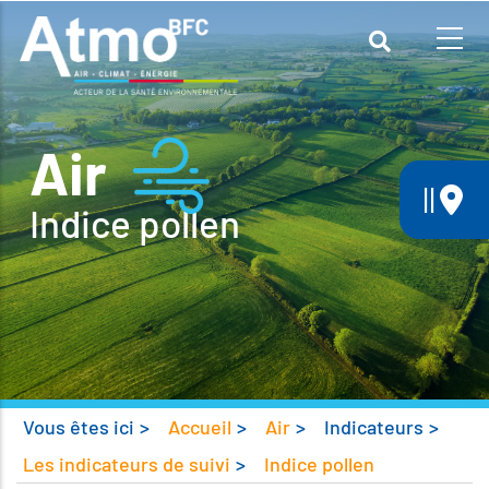
Aller
au
contenu
principal
Air
||
Indice pollen
Vous êtes ici
>
Accueil
>
Air
>
Indicateurs
>
Les indicateurs de suivi
>
Indice pollen