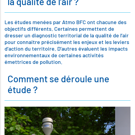
la qualité de l’air ?
Les études menées par Atmo BFC ont chacune des
objectifs différents. Certaines permettent de
dresser un diagnostic territorial de la qualité de l’air
pour connaitre précisément les enjeux et les leviers
d’action du territoire. D’autres évaluent les impacts
environnementaux de certaines activités
émettrices de pollution.
Comment se déroule une
étude ?