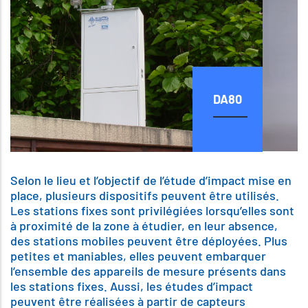
DA80
Selon le lieu et l’objectif de l’étude d’impact mise en
place, plusieurs dispositifs peuvent être utilisés.
Les stations fixes sont privilégiées lorsqu’elles sont
à proximité de la zone à étudier, en leur absence,
des stations mobiles peuvent être déployées. Plus
petites et maniables, elles peuvent embarquer
l’ensemble des appareils de mesure présents dans
les stations fixes. Aussi, les études d’impact
peuvent être réalisées à partir de capteurs