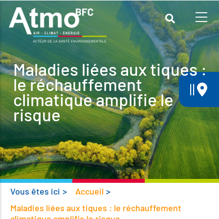
Aller
au
contenu
principal
Maladies liées aux tiques :
le réchauffement
||
climatique amplifie le
risque
Vous êtes ici
>
Accueil
>
Maladies liées aux tiques : le réchauffement
climatique amplifie le risque