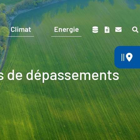
Climat
Energie
||
rs de dépassements