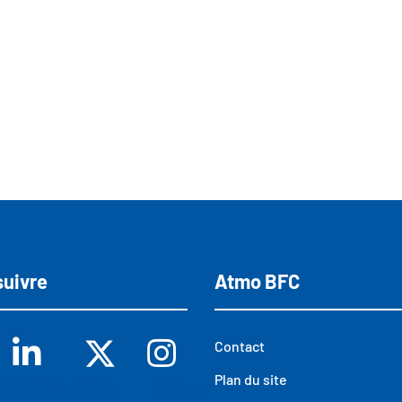
suivre
Atmo BFC
Contact
ebook
Linkedin
X
Insta
Plan du site