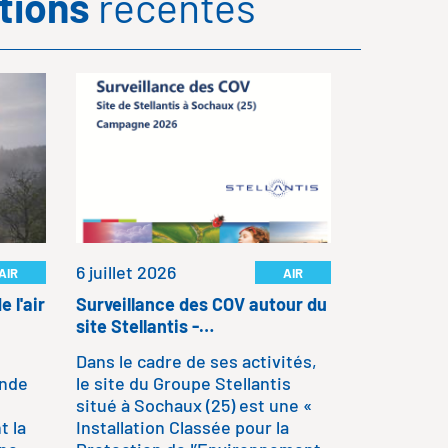
ations
récentes
26 juin 20
Rapport d'
,
Notre rapp
s
disponible 
des activit
qu'un bilan
6 juillet 2026
AIR
AIR
de l'air ex
polluant su
e l'air
Surveillance des COV autour du
site Stellantis -…
Dans le cadre de ses activités,
LIRE LA SU
onde
le site du Groupe Stellantis
situé à Sochaux (25) est une «
t la
Installation Classée pour la