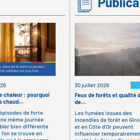
Public
11 juin 2026
Moustiques, climat et qualité
de l’air : les bons…
Avec le retour des beaux jours
les moustiques s'invitent dan
nos maisons, nos jardins et
parfois nos nuits. Pour s'en
026
30 juillet 2026
protéger, les solutions ne
manquent pas : sprays,…
 chaleur : pourquoi
Feux de forêts et qualité d
lus chaud…
de…
épisodes de forte
LIRE LA SUITE
Les fumées issues des
 une même journée
incendies de forêt en Gir
ler bien différente
et en Côte d'Or peuvent
 l'on se trouve en
influencer temporairemen