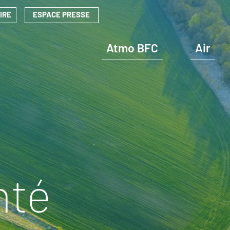
IRE
ESPACE PRESSE
Navigation
principale
Atmo BFC
Air
Outil de connaissance : OPTEER
Outil de connaissance : OPTEER
nté