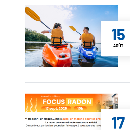
15
AOÛT
17