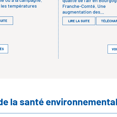
lle ou à la campagne.
qualité de l’air en Bourgo
 les températures
Franche-Comté. Une
augmentation des…
SUITE
LIRE LA SUITE
TÉLÉCHA
TÉS
VO
de la santé environnementa