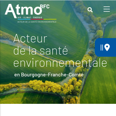
Aller
au
contenu
principal
Acteur
||
de la santé
environnementale
en Bourgogne-Franche-Comté