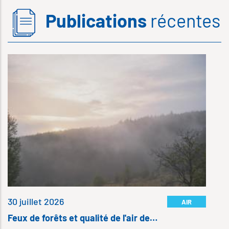
Publications
récentes
6 
S
…
D
S
I
l
30 juillet 2026
AIR
Feux de forêts et qualité de l'air de…