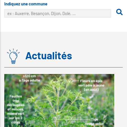
Indiquez une commune
Actualités
2
V
c
L
j
l
A