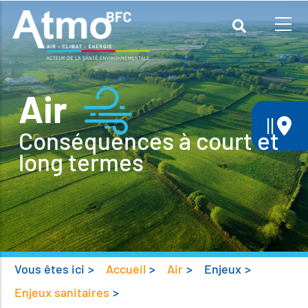
Aller
au
contenu
principal
Air
||
Conséquences à court et
long termes
Vous êtes ici
>
Accueil
>
Air
>
Enjeux
>
Enjeux sanitaires
>